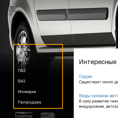
ГАЗель
УАЗ
Интересные
ПАЗ
Седан
ВАЗ
Существует около дв
Иномарки
Виды кузовов авт
В силу развития техн
Распродажа
внедорожник, автозап