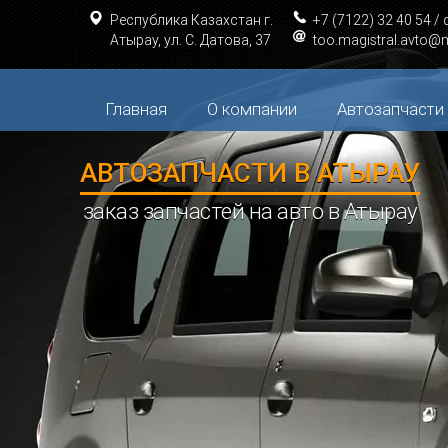
loading="lazy"
loading="lazy"
loading="lazy"
loading="lazy"
loading
Республика Казахстан г.
+7 (7122) 32 40 54 /
Атырау, ул. С. Датова, 37
too.magistral.avto@m
Главная
О компании
Автозапчасти
АВТОЗАПЧАСТИ В АТЫРАУ
заказ запчастей на авто в Атырау