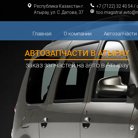
loading="lazy"
loading="lazy"
loading="lazy"
loading="lazy"
loading
Республика Казахстан г.
+7 (7122) 32 40 54 /
Атырау, ул. С. Датова, 37
too.magistral.avto@m
Главная
О компании
Автозапчасти
АВТОЗАПЧАСТИ В АТЫРАУ
заказ запчастей на авто в Атырау