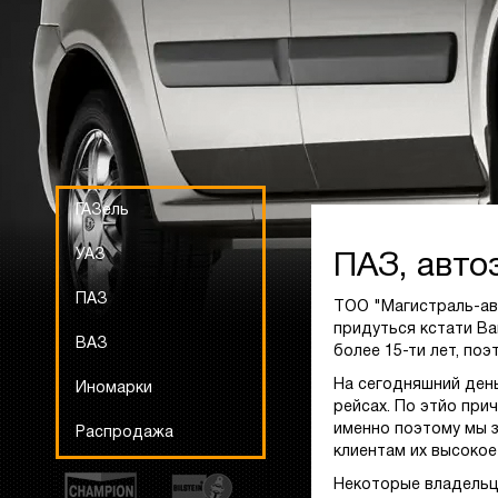
ГАЗель
УАЗ
ПАЗ, авто
ПАЗ
ТОО "Магистраль-ав
придуться кстати Ва
ВАЗ
более 15-ти лет, по
На сегодняшний ден
Иномарки
рейсах. По этйо при
именно поэтому мы з
Распродажа
клиентам их высокое
Некоторые владельц